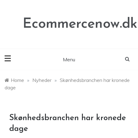
Skip
to
content
Ecommercenow.dk
Menu
Home
»
Nyheder
»
Skønhedsbranchen har kronede
dage
Skønhedsbranchen har kronede
dage