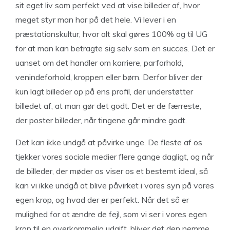
sit eget liv som perfekt ved at vise billeder af, hvor
meget styr man har på det hele. Vi lever i en
præstationskultur, hvor alt skal gøres 100% og til UG
for at man kan betragte sig selv som en succes. Det er
uanset om det handler om karriere, parforhold,
venindeforhold, kroppen eller børn. Derfor bliver der
kun lagt billeder op på ens profil, der understøtter
billedet af, at man gør det godt. Det er de færreste,
der poster billeder, når tingene går mindre godt.
Det kan ikke undgå at påvirke unge. De fleste af os
tjekker vores sociale medier flere gange dagligt, og når
de billeder, der møder os viser os et bestemt ideal, så
kan vi ikke undgå at blive påvirket i vores syn på vores
egen krop, og hvad der er perfekt. Når det så er
mulighed for at ændre de fejl, som vi ser i vores egen
krop til en overkommelig udgift, bliver det den nemme