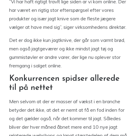
”Vi har haft rigtigt travlt lige siden ar vi kom online. Der
har været en rigtig stor efterspørgsel efter vores
produkter og især jagt knive som de fleste jægere
vælger at have med sig”, siger virksomhedens direktør.
Det er dog ikke kun jagtknive, der går som varmt brød,
men også jagtgeværer og ikke mindst jagt tøj og
gummistøvler er andre varer, der lige nu oplever stor
fremgang i salget online.
Konkurrencen spidser allerede
til på nettet
Men selvom at der er masser af vækst i en branche
betyder det ikke, at det er nemt at få en fod inden for
og det gælder også, når det kommer til jagt. Således
bliver der hver måned åbnet mere end 10 nye jagt
relaterede webshops og langt størstedelen af dem må