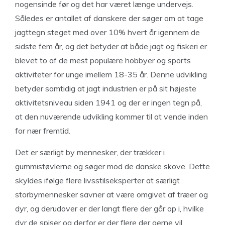
nogensinde før og det har været længe undervejs.
Således er antallet af danskere der søger om at tage
jagttegn steget med over 10% hvert år igennem de
sidste fem år, og det betyder at både jagt og fiskeri er
blevet to af de mest populære hobbyer og sports
aktiviteter for unge imellem 18-35 år. Denne udvikling
betyder samtidig at jagt industrien er på sit højeste
aktivitetsniveau siden 1941 og der er ingen tegn på,
at den nuværende udvikling kommer til at vende inden
for nær fremtid.
Det er særligt by mennesker, der trækker i
gummistøvlerne og søger mod de danske skove. Dette
skyldes ifølge flere livsstilseksperter at særligt
storbymennesker savner at være omgivet af træer og
dyr, og derudover er der langt flere der går op i, hvilke
dyr de spiser og derfor er der flere der gerne vil