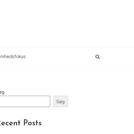
omhedsfokus
øg
Søg
ecent Posts