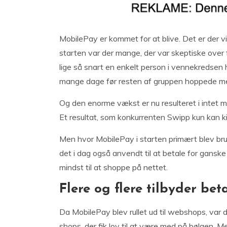
MobilePay er kommet for at blive. Det er der vi
starten var der mange, der var skeptiske over
lige så snart en enkelt person i vennekredsen h
mange dage før resten af gruppen hoppede m
Og den enorme vækst er nu resulteret i intet mi
Et resultat, som konkurrenten Swipp kun kan 
Men hvor MobilePay i starten primært blev brugt 
det i dag også anvendt til at betale for ganske
mindst til at shoppe på nettet.
Flere og flere tilbyder b
Da MobilePay blev rullet ud til webshops, var 
shops, der fik lov til at være med på bølgen. M