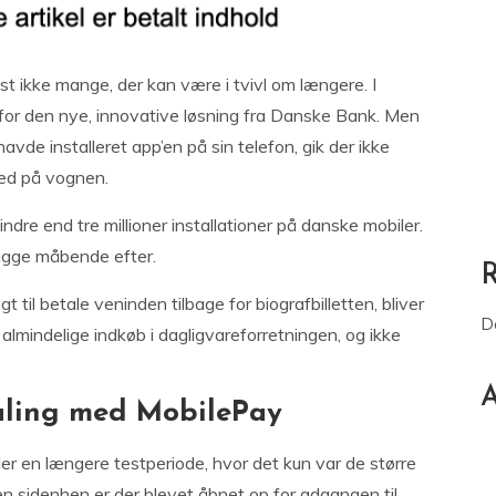
st ikke mange, der kan være i tvivl om længere. I
 for den nye, innovative løsning fra Danske Bank. Men
avde installeret app’en på sin telefon, gik der ikke
ed på vognen.
ndre end tre millioner installationer på danske mobiler.
kigge måbende efter.
til betale veninden tilbage for biografbilletten, bliver
D
 almindelige indkøb i dagligvareforretningen, og ikke
A
etaling med MobilePay
der en længere testperiode, hvor det kun var de større
en sidenhen er der blevet åbnet op for adgangen til